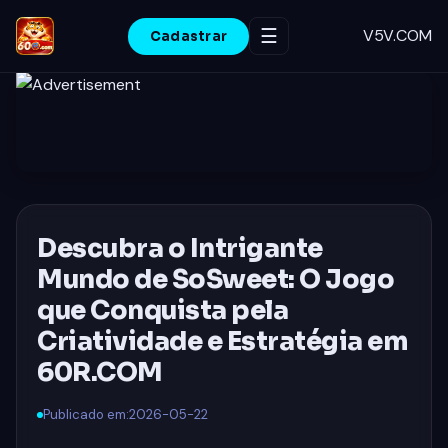
☰
V5V.COM
Cadastrar
INÍCIO
PROMOÇÃO
VIDEOGAMES
Descubra o Intrigante
JOGOS DE CASSINO
Mundo de SoSweet: O Jogo
SIC BO
que Conquista pela
Criatividade e Estratégia em
CONTATE-NOS
60R.COM
REPORTAGENS DA MÍDIA
Publicado em:
2026-05-22