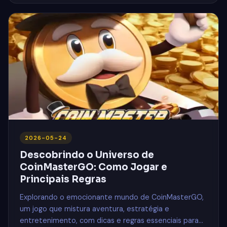
2026-05-24
Descobrindo o Universo de
CoinMasterGO: Como Jogar e
Principais Regras
Explorando o emocionante mundo de CoinMasterGO,
um jogo que mistura aventura, estratégia e
entretenimento, com dicas e regras essenciais para