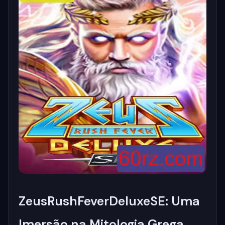
ZeusRushFeverDeluxeSE: Uma
Imersão na Mitologia Grega