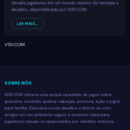
desafia jogadores em um mundo repleto de fantasia e
desafios, disponibilizado por 60R.COM.
LER MAIS
V5V.COM
SOBRE NÓS
60R.COM oferece uma ampla variedade de jogos online
gratuitos, incluindo quebra-cabeças, aventura, ação e jogos
para família. Descubra novos desafios e divirta-se com
amigos em um ambiente seguro e acessível. Ideal para
jogadores casuais ou apaixonados por desafios intensos.