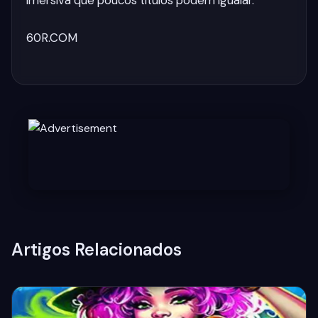
imersiva que poucos títulos podem igualar.
60R.COM
Artigos Relacionados