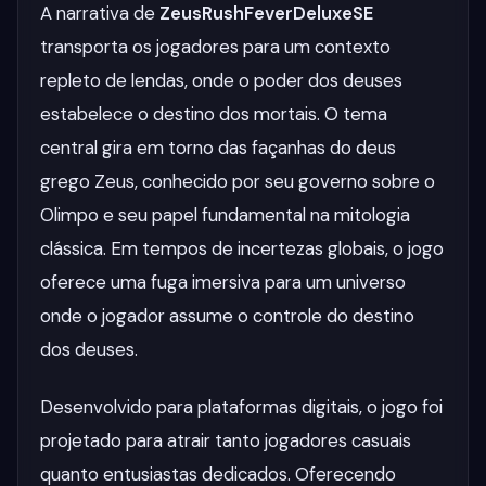
A narrativa de
ZeusRushFeverDeluxeSE
transporta os jogadores para um contexto
repleto de lendas, onde o poder dos deuses
estabelece o destino dos mortais. O tema
central gira em torno das façanhas do deus
grego Zeus, conhecido por seu governo sobre o
Olimpo e seu papel fundamental na mitologia
clássica. Em tempos de incertezas globais, o jogo
oferece uma fuga imersiva para um universo
onde o jogador assume o controle do destino
dos deuses.
Desenvolvido para plataformas digitais, o jogo foi
projetado para atrair tanto jogadores casuais
quanto entusiastas dedicados. Oferecendo