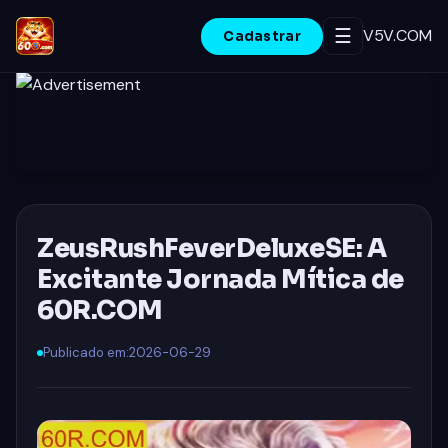
☰
V5V.COM
Cadastrar
INÍCIO
PROMOÇÃO
VIDEOGAMES
ZeusRushFeverDeluxeSE: A
JOGOS DE CASSINO
Excitante Jornada Mítica de
SIC BO
60R.COM
CONTATE-NOS
Publicado em:
2026-06-29
REPORTAGENS DA MÍDIA